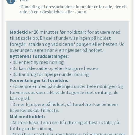
Tilmelding til dressurholdene herunder er for alle, der vil
ride på en rideskolehest eller -pony.
Mødetid
er 20 minutter før holdstart for at være med
til at sadle op. En del af undervisningen på holdet
foregår i stalden og ved siden af ponyen eller hesten. Ud
over underviseren har vi en hjælper på holdet.
Rytterens forudsætninger:
- Du er helt ny med ridning
- Du kan ikke sadle op eller klargøre hesten
- Du har brug for hjælper under ridning
Forventninger til forældre:
- Forældre er med på sidelinjen under hele ridningen og
forventes at være aktivt deltagende i det omfang, de
kan og vil.
- Der er hjælpere på holdet, så forældre ikke behøver
have kendskab til heste.
Mål med holdet:
- At lære basal teori om håndtering af hest i stald, på
fold og under ridning
- At du bliver fortrolig med hesten i håndtering og under