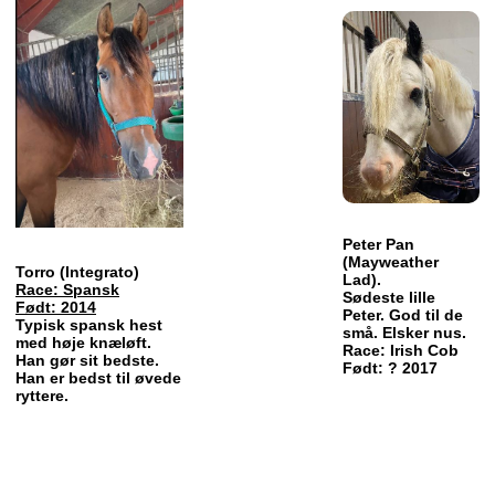
Peter Pan
(Mayweather
Torro (Integrato)
Lad).
Race: Spansk
Sødeste lille
Født: 2014
Peter. God til de
Typisk spansk hest
små. Elsker nus.
med høje knæløft.
Race: Irish Cob
Han gør sit bedste.
Født: ? 2017
Han er bedst til øvede
ryttere.