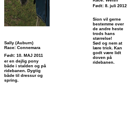
Født: 8. juli 2012
Sion vil gerne
bestemme over
de andre heste
trods hans
størrelse!
Sally (Auburn)
Sød og nem at
Race: Connemara
lære trick. Kan
godt være lidt
Født: 10. MAJ 2011
doven på
er en dejlig pony
ridebanen.
både i stalden og på
ridebanen. Dygtig
både til dressur og
spring.